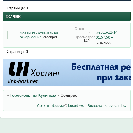
Страница:
1
Солярис
2016-12-14
0
Фразы как отвечать на
оскорбления
crackpot
01:57:56
149
crackpot
Страница:
1
»
Гороскопы на Куличках
»
Солярис
Создать форум
©
iboard.ws
Видеочат
kdovolalmi.cz