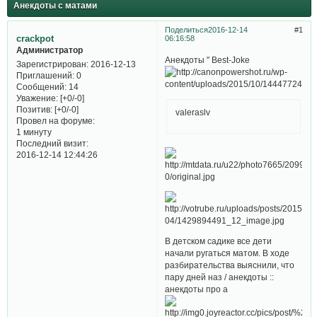
Анекдоты с матами
Поделиться
2016-12-14
1
crackpot
06:16:58
Администратор
Анекдоты " Best-Joke
Зарегистрирован
: 2016-12-13
Приглашений:
0
Сообщений:
14
Уважение:
[+0/-0]
Позитив:
[+0/-0]
valeraslv
Провел на форуме:
1 минуту
Последний визит:
2016-12-14 12:44:26
В детском садике все дети
начали ругаться матом. В ходе
разбирательства выяснили, что
пару дней наз / анекдоты ::
анекдоты про а