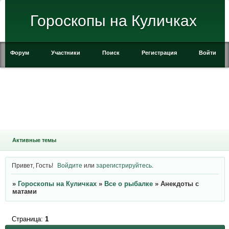
Гороскопы на Куличках
Форум
Участники
Поиск
Регистрация
Войти
Активные темы
Привет, Гость!
Войдите
или
зарегистрируйтесь
.
»
Гороскопы на Куличках
»
Все о рыбалке
»
Анекдоты с
матами
Страница:
1