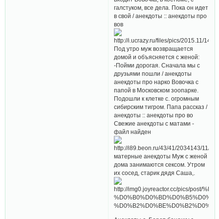
галстуком, все дела. Пока он идет
в свой / анекдоты :: анекдоты про
вов
Под утро муж возвращается
домой и объясняется с женой:
-Пойми дорогая. Сначала мы с
друзьями пошли / анекдоты
анекдоты про нарко Вовочка с
папой в Московском зоопарке.
Подошли к клетке с. огромным
сибирским тигром. Папа рассказ /
анекдоты :: анекдоты про во
Свежие анекдоты с матами -
файл найден
матерные анекдоты Муж с женой
дома занимаются сексом. Утром
их сосед, старик дядя Саша,.